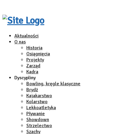
Aktualności
O nas
Historia
Osiągnięcia
Projekty
Zarząd
Kadra
Dyscypliny
Bowling, kręgle klasyczne
Brydż
Kajakarstwo
Kolarstwo
Lekkoatletyka
Pływanie
Showdown
Strzelectwo
Szachy