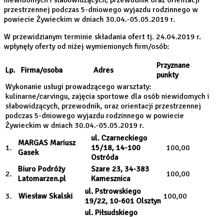
przestrzennej podczas 5-dniowego wyjazdu rodzinnego w
powiecie Żywieckim w dniach 30.04.-05.05.2019 r.
W przewidzianym terminie składania ofert tj. 24.04.2019 r.
wpłynęły oferty od niżej wymienionych firm/osób:
Przyznane
Lp.
Firma/osoba
Adres
punkty
Wykonanie usługi prowadzącego warsztaty:
kulinarne/carvingu, zajęcia sportowe dla osób niewidomych i
słabowidzących, przewodnik, oraz orientacji przestrzennej
podczas 5-dniowego wyjazdu rodzinnego w powiecie
Żywieckim w dniach 30.04.-05.05.2019 r.
ul. Czarneckiego
MARGAS Mariusz
1.
15/18, 14-100
100,00
Gasek
Ostróda
Biuro Podróży
Szare 23, 34-383
2.
100,00
Latomarzen.pl
Kamesznica
ul. Pstrowskiego
3.
Wiesław Skalski
100,00
19/22, 10-601 Olsztyn
ul. Piłsudskiego