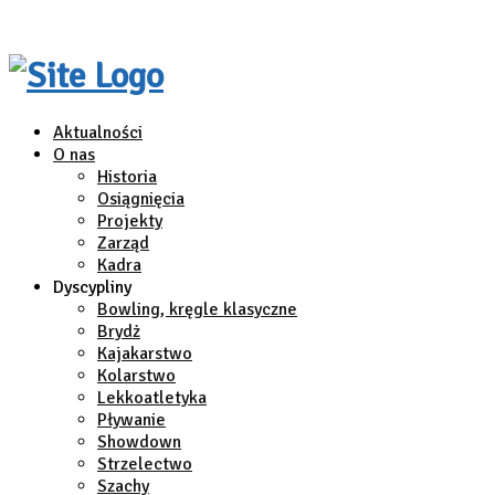
Aktualności
O nas
Historia
Osiągnięcia
Projekty
Zarząd
Kadra
Dyscypliny
Bowling, kręgle klasyczne
Brydż
Kajakarstwo
Kolarstwo
Lekkoatletyka
Pływanie
Showdown
Strzelectwo
Szachy