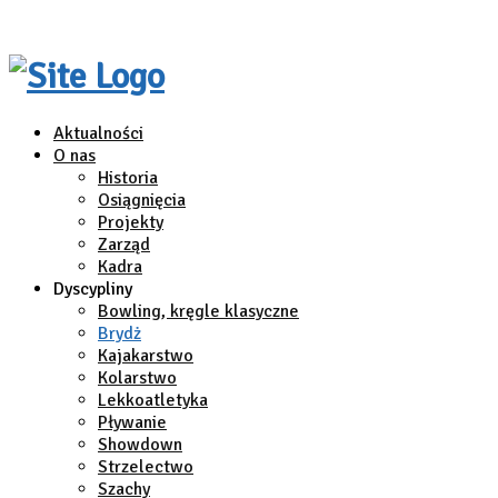
Aktualności
O nas
Historia
Osiągnięcia
Projekty
Zarząd
Kadra
Dyscypliny
Bowling, kręgle klasyczne
Brydż
Kajakarstwo
Kolarstwo
Lekkoatletyka
Pływanie
Showdown
Strzelectwo
Szachy