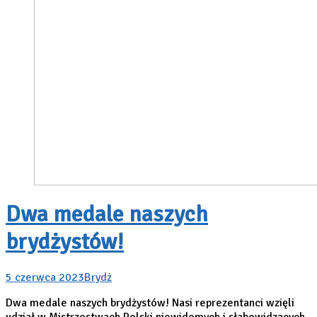
Dwa medale naszych
brydżystów!
5 czerwca 2023
Brydż
Dwa medale naszych brydżystów! Nasi reprezentanci wzięli