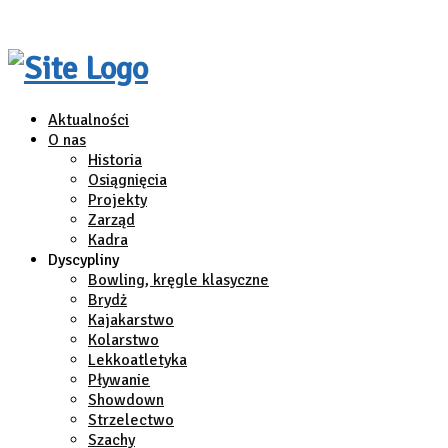
Aktualności
O nas
Historia
Osiągnięcia
Projekty
Zarząd
Kadra
Dyscypliny
Bowling, kręgle klasyczne
Brydż
Kajakarstwo
Kolarstwo
Lekkoatletyka
Pływanie
Showdown
Strzelectwo
Szachy