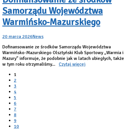
Samorządu Województwa
Warmińsko-Mazurskiego
20 marca 2026
News
Dofinansowanie ze środków Samorządu Województwa
Warmińsko-Mazurskiego Olsztyński Klub Sportowy „Warmia i
Mazury” informuje, że podobnie jak w latach ubiegłych, także
w tym roku otrzymaliśmy...
Czytaj więcej
1
2
3
4
5
6
7
8
9
10