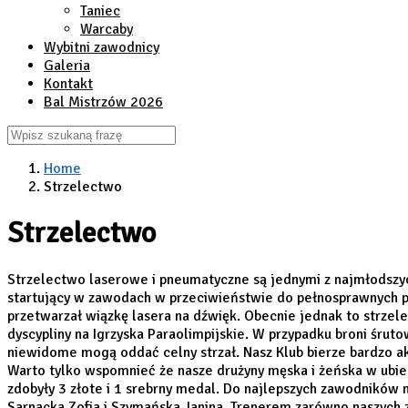
Taniec
Warcaby
Wybitni zawodnicy
Galeria
Kontakt
Bal Mistrzów 2026
Home
Strzelectwo
Strzelectwo
Strzelectwo laserowe i pneumatyczne są jednymi z najmłodszyc
startujący w zawodach w przeciwieństwie do pełnosprawnych po
przetwarzał wiązkę lasera na dźwięk. Obecnie jednak to strzele
dyscypliny na Igrzyska Paraolimpijskie. W przypadku broni śrut
niewidome mogą oddać celny strzał. Nasz Klub bierze bardzo ak
Warto tylko wspomnieć że nasze drużyny męska i żeńska w ubi
zdobyły 3 złote i 1 srebrny medal. Do najlepszych zawodników 
Sarnacka Zofia i Szymańska Janina. Trenerem zarówno naszych