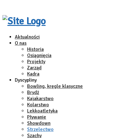
Aktualności
O nas
Historia
Osiągnięcia
Projekty
Zarząd
Kadra
Dyscypliny
Bowling, kręgle klasyczne
Brydż
Kajakarstwo
Kolarstwo
Lekkoatletyka
Pływanie
Showdown
Strzelectwo
Szachy