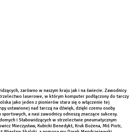
dzących, zarówno w naszym kraju jak i na świecie. Zawodnicy
 strzelectwo laserowe, w którym komputer podłączony do tarczy
lska jako jeden z pionierów stara się o włączenie tej
ampy ustawionej nad tarczą na dźwięk, dzięki czemu osoby
in sportowych, a nasi zawodnicy odnoszą znaczące sukcesy.
widomych i Słabowidzących w strzelectwie pneumatycznym
owicz Mieczysław, Kubicki Benedykt, Kruk Bożena, Miś Piotr,
est Wiesław Skalski, a pomaga mu Darek Mendrzejewski.