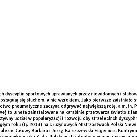
h dyscyplin sportowych uprawianych przez niewidomych i słabowi
sługują się słuchem, a nie wzrokiem. Jako pierwsze zaistniało
ctwo pneumatyczne zaczyna odgrywać największą rolę, a m. in. Po
owej to luneta zainstalowana na karabinie przetwarza światło z l
tywny udział w popularyzacji i rozwoju oby strzeleckich dyscypl
egłym roku (tj. 2013) na Drużynowych Mistrzostwach Polski Nie
należą: Dołowy Barbara i Jerzy, Barszczewski Eugeniusz, Kontrym
 zawodników jak i Kadry Polski w strzelectwie pneumatycznym j