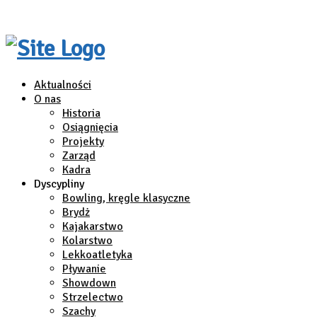
Aktualności
O nas
Historia
Osiągnięcia
Projekty
Zarząd
Kadra
Dyscypliny
Bowling, kręgle klasyczne
Brydż
Kajakarstwo
Kolarstwo
Lekkoatletyka
Pływanie
Showdown
Strzelectwo
Szachy