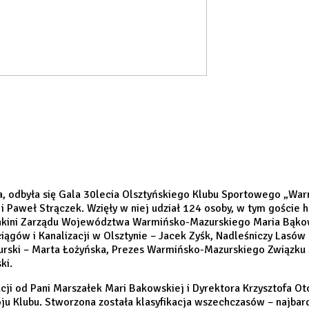
a, odbyła się Gala 30lecia Olsztyńskiego Klubu Sportowego „Warm
 Paweł Strączek. Wzięły w niej udział 124 osoby, w tym goście ho
łonkini Zarządu Województwa Warmińsko-Mazurskiego Maria Bąkows
ociągów i Kanalizacji w Olsztynie – Jacek Zyśk, Nadleśniczy La
ski – Marta Łożyńska, Prezes Warmińsko-Mazurskiego Związku 
ki.
acji od Pani Marszałek Mari Bakowskiej i Dyrektora Krzysztofa O
ju Klubu. Stworzona została klasyfikacja wszechczasów – najbard