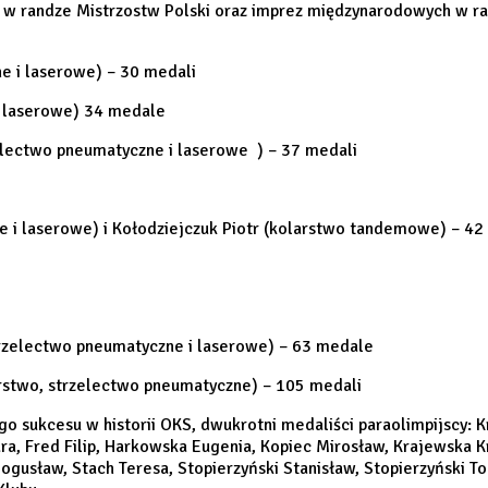
 randze Mistrzostw Polski oraz imprez międzynarodowych w rand
e i laserowe) – 30 medali
i laserowe) 34 medale
zelectwo pneumatyczne i laserowe ) – 37 medali
e i laserowe) i Kołodziejczuk Piotr (kolarstwo tandemowe) – 4
rzelectwo pneumatyczne i laserowe) – 63 medale
arstwo, strzelectwo pneumatyczne) – 105 medali
sukcesu w historii OKS, dwukrotni medaliści paraolimpijscy: Krzy
, Fred Filip, Harkowska Eugenia, Kopiec Mirosław, Krajewska Krys
gusław, Stach Teresa, Stopierzyński Stanisław, Stopierzyński To