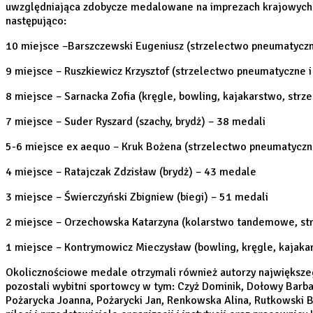
uwzględniająca zdobycze medalowane na imprezach krajowych w
następująco:
10 miejsce –Barszczewski Eugeniusz (strzelectwo pneumatyczn
9 miejsce – Ruszkiewicz Krzysztof (strzelectwo pneumatyczne 
8 miejsce – Sarnacka Zofia (kręgle, bowling, kajakarstwo, str
7 miejsce – Suder Ryszard (szachy, brydż) – 38 medali
5-6 miejsce ex aequo – Kruk Bożena (strzelectwo pneumatyczn
4 miejsce – Ratajczak Zdzisław (brydż) – 43 medale
3 miejsce – Świerczyński Zbigniew (biegi) – 51 medali
2 miejsce – Orzechowska Katarzyna (kolarstwo tandemowe, st
1 miejsce – Kontrymowicz Mieczysław (bowling, kręgle, kajak
Okolicznościowe medale otrzymali również autorzy największego 
pozostali wybitni sportowcy w tym: Czyż Dominik, Dołowy Barbara
Pożarycka Joanna, Pożarycki Jan, Renkowska Alina, Rutkowski Bo