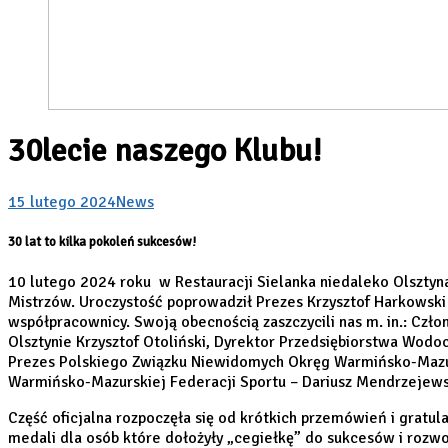
30lecie naszego Klubu!
15 lutego 2024
News
30 lat to kilka pokoleń sukcesów!
10 lutego 2024 roku w Restauracji Sielanka niedaleko Olsztyn
Mistrzów. Uroczystość poprowadził Prezes Krzysztof Harkowski i
współpracownicy. Swoją obecnością zaszczycili nas m. in.: Cz
Olsztynie Krzysztof Otoliński, Dyrektor Przedsiębiorstwa Wod
Prezes Polskiego Związku Niewidomych Okręg Warmińsko-Mazur
Warmińsko-Mazurskiej Federacji Sportu – Dariusz Mendrzejews
Część oficjalna rozpoczęła się od krótkich przemówień i gratul
medali dla osób które dołożyły „cegiełkę” do sukcesów i rozwo