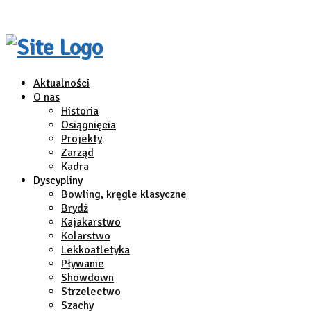
Aktualności
O nas
Historia
Osiągnięcia
Projekty
Zarząd
Kadra
Dyscypliny
Bowling, kręgle klasyczne
Brydż
Kajakarstwo
Kolarstwo
Lekkoatletyka
Pływanie
Showdown
Strzelectwo
Szachy