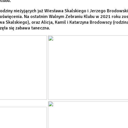
Klubu.
odziny nieżyjących już Wiesława Skalskiego i Jerzego Brodowsk
poświęcenia. Na ostatnim Walnym Zebraniu Klubu w 2021 roku zos
wa Skalskiego), oraz Alicja, Kamil i Katarzyna Brodowscy (rodz
zęła się zabawa taneczna.