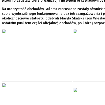
piloci i przedstawiciele organizacji i instytucji oraz pracownicy 
Na uroczystość obchodów 30lecia zaproszone zostały również r
sobie wyobrazić jego funkcjonowanie bez ich zaangażowania i 
okolicznościowe statuetki odebrali Maryla Skalska (żon Wiesła
ostatnim punktem części oficjalnej obchodów, po której rozpoc