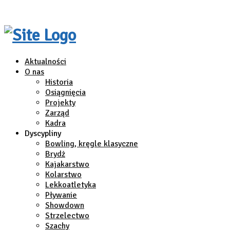
Aktualności
O nas
Historia
Osiągnięcia
Projekty
Zarząd
Kadra
Dyscypliny
Bowling, kręgle klasyczne
Brydż
Kajakarstwo
Kolarstwo
Lekkoatletyka
Pływanie
Showdown
Strzelectwo
Szachy