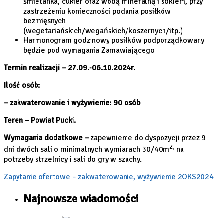
śmietanka, cukier oraz wodą mineralną i sokiem, przy
zastrzeżeniu konieczności podania posiłków
bezmięsnych
(wegetariańskich/wegańskich/koszernych/itp.)
Harmonogram godzinowy posiłków podporządkowany
będzie pod wymagania Zamawiającego
Termin realizacji – 27.09.-06.10.2024r.
Ilość osób:
– zakwaterowanie i wyżywienie: 90 osób
Teren – Powiat Pucki.
Wymagania dodatkowe –
zapewnienie do dyspozycji przez 9
2,
dni dwóch sali o minimalnych wymiarach 30/40m
na
potrzeby strzelnicy i sali do gry w szachy.
Zapytanie ofertowe – zakwaterowanie, wyżywienie 2OKS2024
Najnowsze wiadomości