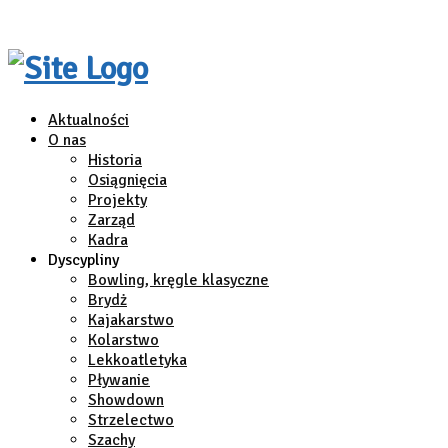
Aktualności
O nas
Historia
Osiągnięcia
Projekty
Zarząd
Kadra
Dyscypliny
Bowling, kręgle klasyczne
Brydż
Kajakarstwo
Kolarstwo
Lekkoatletyka
Pływanie
Showdown
Strzelectwo
Szachy