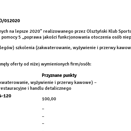
/D/012020
nych na lepsze 2020” realizowanego przez Olsztyński Klub Spo
 pomocy 5 „poprawa jakości funkcjonowania otoczenia osób nie
clegów) szkolenia (zakwaterowanie, wyżywienie i przerwy kawo
ynęły oferty od niżej wymienionych firm/osób:
Przyznane punkty
akwaterowanie, wyżywienie i przerwy kawowe) –
estauracyjne i handlu detalicznego
84-120
100,00
–
–
–