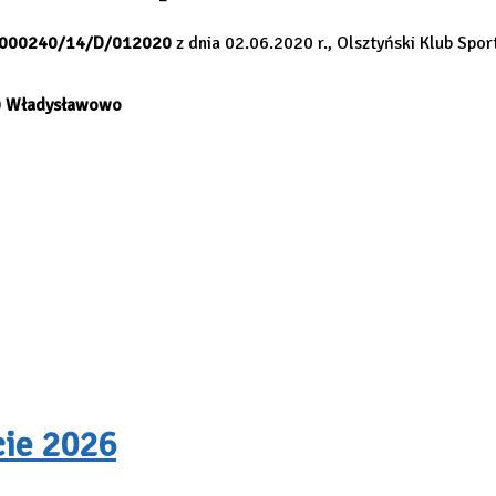
–
000240/14/D/012020
z dnia 02.06.2020 r., Olsztyński Klub Spor
20 Władysławowo
cie 2026