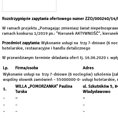
Rozstrzygnięcie zapytania ofertowego numer ZZO/000240/14
W ramach projektu „Pomagając zmieniasz świat niepełnospraw
ramach konkursu 1/2019 pn.: ”Kierunek AKTYWNOŚĆ”, kierunek
Przedmiot zapytania:
Wykonanie usługi na trzy 7-dniowe (6 no
hotelarskie, restauracyjne i handlu detalicznego
W przewidzianym terminie składania ofert tj. 16.06.2020 r. wpł
Lp.
Firma/osoba
Adres
Wykonanie usługi na trzy 7-dniowe (6 noclegów) szkolenia (z
wspólny słownik zamówień – 55000000-0- usługi hotelarskie, r
WILLA „POMORZANKA” Paulina
ul. Szkutników 5, 
1.
Turska
Władysławowo
–
–
–
–
–
–
–
–
–