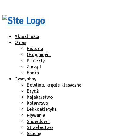
Aktualności
O nas
Historia
Osiągnięcia
Projekty
Zarząd
Kadra
Dyscypliny
Bowling, kręgle klasyczne
Brydż
Kajakarstwo
Kolarstwo
Lekkoatletyka
Pływanie
Showdown
Strzelectwo
Szachy