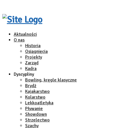
Aktualności
O nas
Historia
Osiągnięcia
Projekty
Zarząd
Kadra
Dyscypliny
Bowling, kręgle klasyczne
Brydż
Kajakarstwo
Kolarstwo
Lekkoatletyka
Pływanie
Showdown
Strzelectwo
Szachy