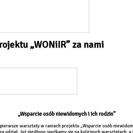
rojektu „WONiIR” za nami
„Wsparcie osób niewidomych i ich rodzin”
erwsze warsztaty w ramach projektu „Wsparcie osób niewidomych i
udział. Już niedługo spotkamy się na kolejnych warsztatach, a p