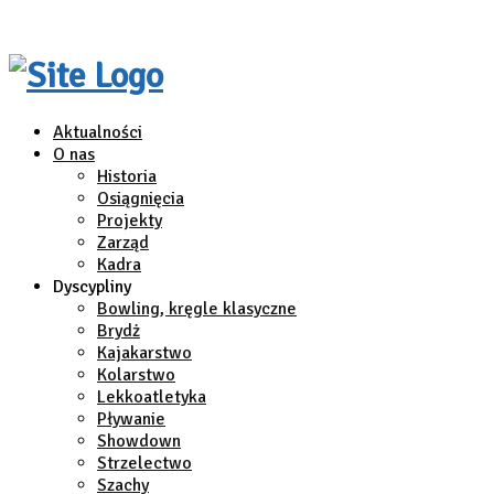
Aktualności
O nas
Historia
Osiągnięcia
Projekty
Zarząd
Kadra
Dyscypliny
Bowling, kręgle klasyczne
Brydż
Kajakarstwo
Kolarstwo
Lekkoatletyka
Pływanie
Showdown
Strzelectwo
Szachy