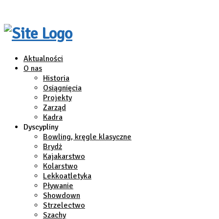
Aktualności
O nas
Historia
Osiągnięcia
Projekty
Zarząd
Kadra
Dyscypliny
Bowling, kręgle klasyczne
Brydż
Kajakarstwo
Kolarstwo
Lekkoatletyka
Pływanie
Showdown
Strzelectwo
Szachy