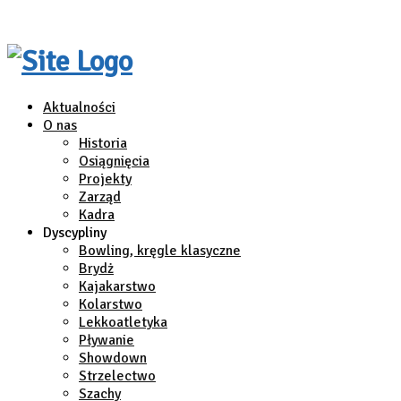
Aktualności
O nas
Historia
Osiągnięcia
Projekty
Zarząd
Kadra
Dyscypliny
Bowling, kręgle klasyczne
Brydż
Kajakarstwo
Kolarstwo
Lekkoatletyka
Pływanie
Showdown
Strzelectwo
Szachy