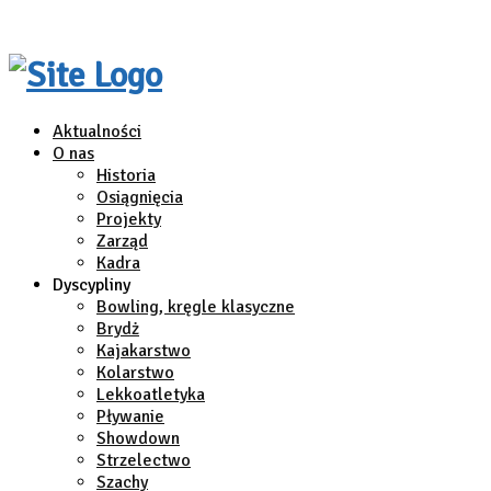
Aktualności
O nas
Historia
Osiągnięcia
Projekty
Zarząd
Kadra
Dyscypliny
Bowling, kręgle klasyczne
Brydż
Kajakarstwo
Kolarstwo
Lekkoatletyka
Pływanie
Showdown
Strzelectwo
Szachy