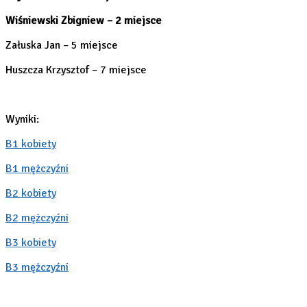
Wiśniewski Zbigniew – 2 miejsce
Załuska Jan – 5 miejsce
Huszcza Krzysztof – 7 miejsce
Wyniki:
B1 kobiety
B1 mężczyźni
B2 kobiety
B2 mężczyźni
B3 kobiety
B3 mężczyźni