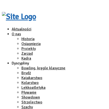
Aktualności
O nas
Historia
Osiągnięcia
Projekty
Zarząd
Kadra
Dyscypliny
Bowling, kręgle klasyczne
Brydż
Kajakarstwo
Kolarstwo
Lekkoatletyka
Pływanie
Showdown
Strzelectwo
Szachy