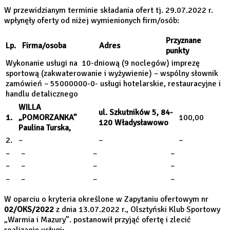
W przewidzianym terminie składania ofert tj. 29.07.2022 r.
wpłynęły oferty od niżej wymienionych firm/osób:
Przyznane
Lp.
Firma/osoba
Adres
punkty
Wykonanie usługi na 10-dniową (9 noclegów) imprezę
sportową (zakwaterowanie i wyżywienie) – wspólny słownik
zamówień – 55000000-0- usługi hotelarskie, restauracyjne i
handlu detalicznego
WILLA
ul. Szkutników 5, 84-
1.
„POMORZANKA”
100,00
120 Władysławowo
Paulina Turska,
2.
–
–
–
–
–
–
–
–
–
–
–
–
–
–
–
W oparciu o kryteria określone w Zapytaniu ofertowym nr
02/OKS/2022
z dnia 13.07.2022 r., Olsztyński Klub Sportowy
„Warmia i Mazury”. postanowił przyjąć ofertę i zlecić
realizację usługi: