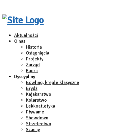
Aktualności
O nas
Historia
Osiągnięcia
Projekty
Zarząd
Kadra
Dyscypliny
Bowling, kręgle klasyczne
Brydż
Kajakarstwo
Kolarstwo
Lekkoatletyka
Pływanie
Showdown
Strzelectwo
Szachy