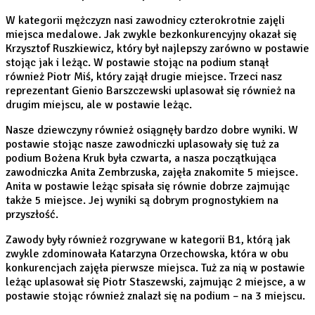
W kategorii mężczyzn nasi zawodnicy czterokrotnie zajęli
miejsca medalowe. Jak zwykle bezkonkurencyjny okazał się
Krzyszt
of Ruszkiewicz, który był najlepszy zarówno w postawie
stojąc jak i leżąc. W postawie stojąc na podium stanął
również Piotr Miś, który zajął drugie miejsce. Trzeci nasz
reprezentant Gienio Barszczewski uplasował się również na
drugim miejscu, ale w postawie leżąc.
Nasze dziewczyny również osiągnęły bardzo dobre wyniki. W
postawie stojąc nasze zawodniczki uplasowały się tuż za
podium Bożena Kruk była czwarta, a nasza początkująca
zawodniczka Anita Zembrzuska, zajęła znakomite 5 miejsce.
Anita w postawie leżąc spisała się równie dobrze zajmując
także 5 miejsce. Jej wyniki są dobrym prognostykiem na
przyszłość.
Zawody były również rozgrywane w kategorii B1, którą jak
zwykle zdominowała Katarzyna Orzechowska, która w obu
konkurencjach zajęła pierwsze miejsca. Tuż za nią w postawie
leżąc uplasował się Piotr Staszewski, zajmując 2 miejsce, a w
postawie stojąc również znalazł się na podium – na 3 miejscu.