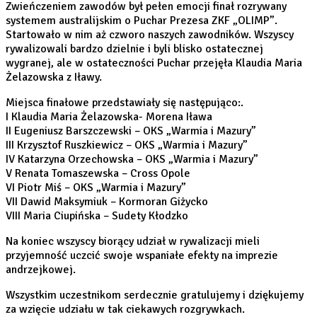
Zwieńczeniem zawodów był pełen emocji finał rozrywany
systemem australijskim o Puchar Prezesa ZKF „OLIMP”.
Startowało w nim aż czworo naszych zawodników. Wszyscy
rywalizowali bardzo dzielnie i byli blisko ostatecznej
wygranej, ale w ostateczności Puchar przejęła Klaudia Maria
Żelazowska z Iławy.
Miejsca finałowe przedstawiały się następująco:.
I Klaudia Maria Żelazowska- Morena Iława
II Eugeniusz Barszczewski – OKS „Warmia i Mazury”
III Krzysztof Ruszkiewicz – OKS „Warmia i Mazury”
IV Katarzyna Orzechowska – OKS „Warmia i Mazury”
V Renata Tomaszewska – Cross Opole
VI Piotr Miś – OKS „Warmia i Mazury”
VII Dawid Maksymiuk – Kormoran Giżycko
VIII Maria Ciupińska – Sudety Kłodzko
Na koniec wszyscy biorący udział w rywalizacji mieli
przyjemność uczcić swoje wspaniałe efekty na imprezie
andrzejkowej.
Wszystkim uczestnikom serdecznie gratulujemy i dziękujemy
za wzięcie udziału w tak ciekawych rozgrywkach.