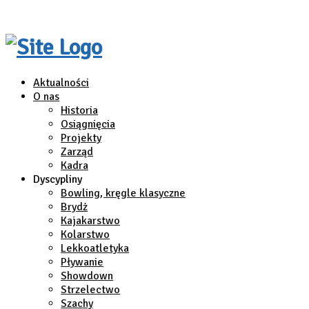
Aktualności
O nas
Historia
Osiągnięcia
Projekty
Zarząd
Kadra
Dyscypliny
Bowling, kręgle klasyczne
Brydż
Kajakarstwo
Kolarstwo
Lekkoatletyka
Pływanie
Showdown
Strzelectwo
Szachy