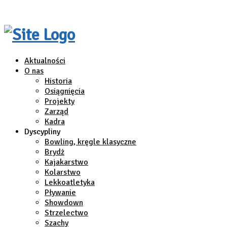
Aktualności
O nas
Historia
Osiągnięcia
Projekty
Zarząd
Kadra
Dyscypliny
Bowling, kręgle klasyczne
Brydż
Kajakarstwo
Kolarstwo
Lekkoatletyka
Pływanie
Showdown
Strzelectwo
Szachy