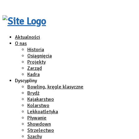
Aktualności
O nas
Historia
Osiągnięcia
Projekty
Zarząd
Kadra
Dyscypliny
Bowling, kręgle klasyczne
Brydż
Kajakarstwo
Kolarstwo
Lekkoatletyka
Pływanie
Showdown
Strzelectwo
Szachy