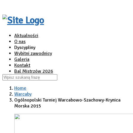
Aktualności
O nas
Dyscypliny
Wybitni zawodnicy
Galeria
Kontakt
Bal Mistrzów 2026
Home
Warcaby
Ogólnopolski Turniej Warcabowo-Szachowy-Krynica
Morska 2015