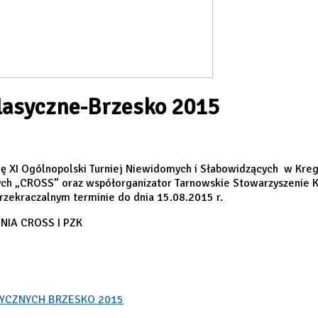
Klasyczne-Brzesko 2015
ę XI Ogólnopolski Turniej Niewidomych i Słabowidzących w Kregl
cych „CROSS” oraz współorganizator Tarnowskie Stowarzyszenie Ku
zekraczalnym terminie do dnia 15.08.2015 r.
IA CROSS I PZK
YCZNYCH BRZESKO 2015