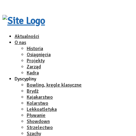
Aktualności
O nas
Historia
Osiągnięcia
Projekty
Zarząd
Kadra
Dyscypliny
Bowling, kręgle klasyczne
Brydż
Kajakarstwo
Kolarstwo
Lekkoatletyka
Pływanie
Showdown
Strzelectwo
Szachy