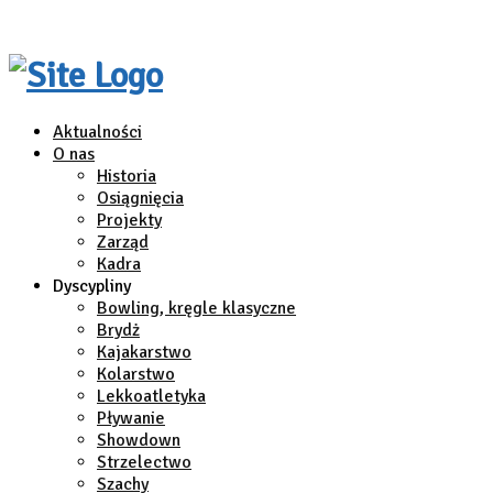
Aktualności
O nas
Historia
Osiągnięcia
Projekty
Zarząd
Kadra
Dyscypliny
Bowling, kręgle klasyczne
Brydż
Kajakarstwo
Kolarstwo
Lekkoatletyka
Pływanie
Showdown
Strzelectwo
Szachy