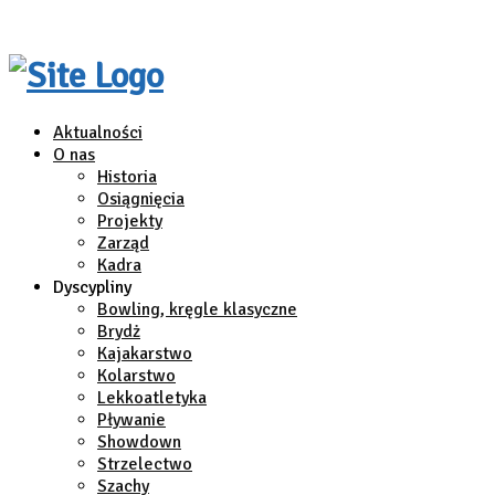
Aktualności
O nas
Historia
Osiągnięcia
Projekty
Zarząd
Kadra
Dyscypliny
Bowling, kręgle klasyczne
Brydż
Kajakarstwo
Kolarstwo
Lekkoatletyka
Pływanie
Showdown
Strzelectwo
Szachy