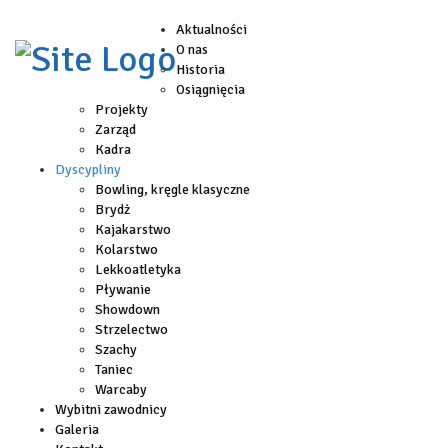
Aktualności
O nas
Historia
Osiągnięcia
Projekty
Zarząd
Kadra
Dyscypliny
Bowling, kręgle klasyczne
Brydż
Kajakarstwo
Kolarstwo
Lekkoatletyka
Pływanie
Showdown
Strzelectwo
Szachy
Taniec
Warcaby
Wybitni zawodnicy
Galeria