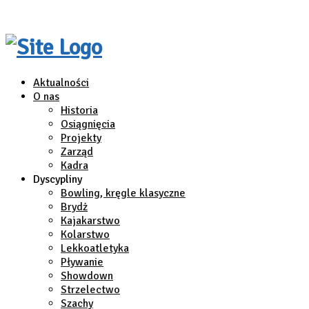
Aktualności
O nas
Historia
Osiągnięcia
Projekty
Zarząd
Kadra
Dyscypliny
Bowling, kręgle klasyczne
Brydż
Kajakarstwo
Kolarstwo
Lekkoatletyka
Pływanie
Showdown
Strzelectwo
Szachy