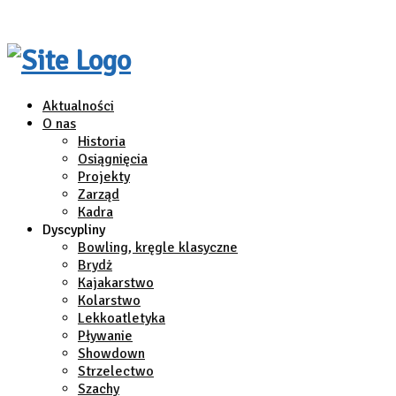
Aktualności
O nas
Historia
Osiągnięcia
Projekty
Zarząd
Kadra
Dyscypliny
Bowling, kręgle klasyczne
Brydż
Kajakarstwo
Kolarstwo
Lekkoatletyka
Pływanie
Showdown
Strzelectwo
Szachy