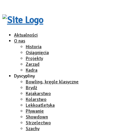
Aktualności
O nas
Historia
Osiągnięcia
Projekty
Zarząd
Kadra
Dyscypliny
Bowling, kręgle klasyczne
Brydż
Kajakarstwo
Kolarstwo
Lekkoatletyka
Pływanie
Showdown
Strzelectwo
Szachy