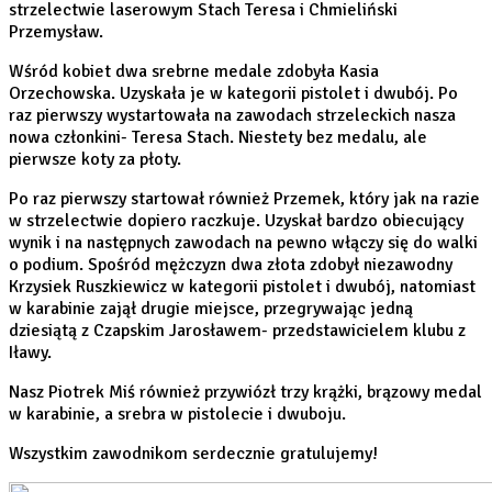
strzelectwie laserowym Stach Teresa i Chmieliński
Przemysław.
Wśród kobiet dwa srebrne medale zdobyła Kasia
Orzechowska. Uzyskała je w kategorii pistolet i
dwubój. Po
raz pierwszy wystartowała na zawodach strzeleckich nasza
nowa członkini- Teresa Stach. Niestety bez medalu, ale
pierwsze koty za płoty.
Po raz pierwszy startował również Przemek, który jak na razie
w strzelectwie dopiero raczkuje. Uzyskał bardzo obiecujący
wynik i na następnych zawodach na pewno włączy się do walki
o podium. Spośród mężczyzn dwa złota zdobył niezawodny
Krzysiek Ruszkiewicz w kategorii pistolet i dwubój, natomiast
w karabinie zajął drugie miejsce, przegrywając jedną
dziesiątą z Czapskim Jarosławem- przedstawicielem klubu z
Iławy.
Nasz Piotrek Miś również przywiózł trzy krążki, brązowy medal
w karabinie, a srebra w pistolecie i dwuboju.
Wszystkim zawodnikom serdecznie gratulujemy!