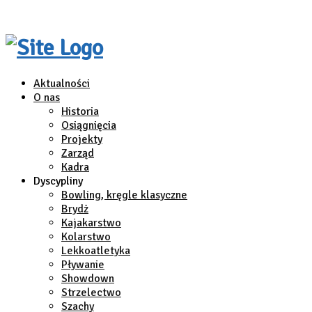
Aktualności
O nas
Historia
Osiągnięcia
Projekty
Zarząd
Kadra
Dyscypliny
Bowling, kręgle klasyczne
Brydż
Kajakarstwo
Kolarstwo
Lekkoatletyka
Pływanie
Showdown
Strzelectwo
Szachy