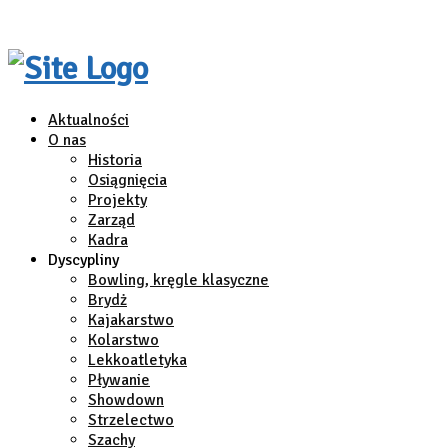
Aktualności
O nas
Historia
Osiągnięcia
Projekty
Zarząd
Kadra
Dyscypliny
Bowling, kręgle klasyczne
Brydż
Kajakarstwo
Kolarstwo
Lekkoatletyka
Pływanie
Showdown
Strzelectwo
Szachy