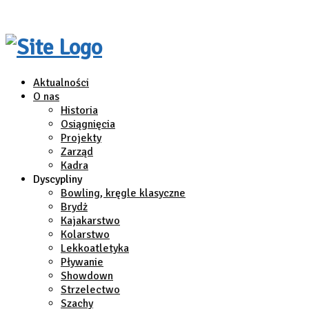
Aktualności
O nas
Historia
Osiągnięcia
Projekty
Zarząd
Kadra
Dyscypliny
Bowling, kręgle klasyczne
Brydż
Kajakarstwo
Kolarstwo
Lekkoatletyka
Pływanie
Showdown
Strzelectwo
Szachy