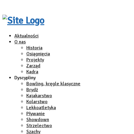
Aktualności
O nas
Historia
Osiągnięcia
Projekty
Zarząd
Kadra
Dyscypliny
Bowling, kręgle klasyczne
Brydż
Kajakarstwo
Kolarstwo
Lekkoatletyka
Pływanie
Showdown
Strzelectwo
Szachy