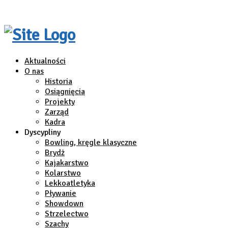
Aktualności
O nas
Historia
Osiągnięcia
Projekty
Zarząd
Kadra
Dyscypliny
Bowling, kręgle klasyczne
Brydż
Kajakarstwo
Kolarstwo
Lekkoatletyka
Pływanie
Showdown
Strzelectwo
Szachy