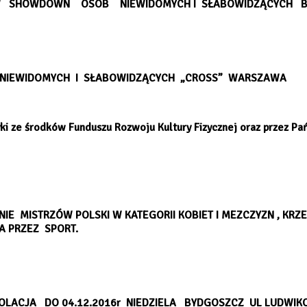
 W SHOWDOWN OSÓB NIEWIDOMYCH I SŁABOWIDZĄCYCH BYDG
KI NIEWIDOMYCH I SŁABOWIDZĄCYCH „CROSS” WARSZAWA
tyki ze środków Funduszu Rozwoju Kultury Fizycznej oraz przez 
E MISTRZÓW POLSKI W KATEGORII KOBIET I MEZCZYZN , KR
A PRZEZ SPORT.
OLACJA DO 04.12.2016r NIEDZIELA BYDGOSZCZ UL LUDWIK