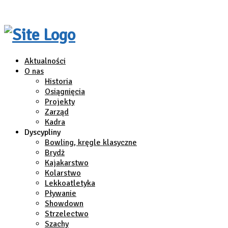
Aktualności
O nas
Historia
Osiągnięcia
Projekty
Zarząd
Kadra
Dyscypliny
Bowling, kręgle klasyczne
Brydż
Kajakarstwo
Kolarstwo
Lekkoatletyka
Pływanie
Showdown
Strzelectwo
Szachy