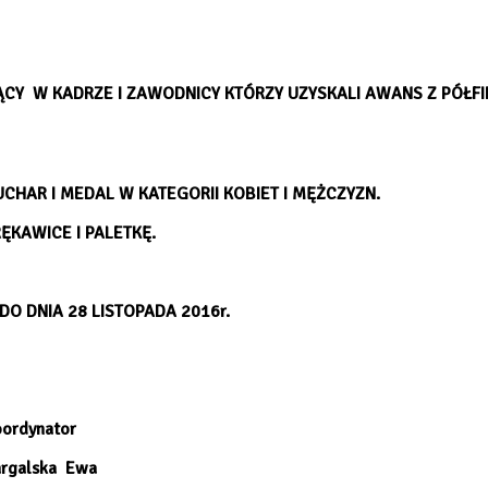
CY W KADRZE I ZAWODNICY KTÓRZY UZYSKALI AWANS Z PÓŁF
AR I MEDAL W KATEGORII KOBIET I MĘŻCZYZN.
KAWICE I PALETKĘ.
O DNIA 28 LISTOPADA 2016r.
4342
or
Ewa