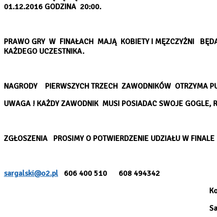
01.12.2016 GODZINA 20:00.
PRAWO GRY
W FINAŁACH MAJĄ KOBIETY I MĘZCZYŻNI BĘDĄ
KAŻDEGO UCZESTNIKA.
NAGRODY
PIERWSZYCH TRZECH ZAWODNIKÓW OTRZYMA PUCH
UWAGA ! KAŻDY ZAWODNIK MUSI POSIADAC SWOJE GOGLE, RĘ
ZGŁOSZENIA
PROSIMY O POTWIERDZENIE UDZIAŁU W FINALE D
sargalski@o2.pl
606 400 510 608 49
Koordynat
Sargalska 