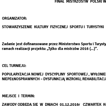
FINAŁ MISTRZOSTW POLSKI
ORGANIZATOR:
STOWARZYSZENIE KULTURY FIZYCZNEJ SPORTU I TURYSTY
Zadanie jest dofinansowane przez Ministerstwo Sportu i Turys
ramach realizacji projektu: „Tylko dla mistrzów 2016 (…)”.
CEL TURNIEJU:
POPULARYZACJA NOWEJ DYSCYPLINY SPORTOWEJ , WYŁONIENI
NIEPEŁNOSPRAWNYCH – DYSFUNKCJĄ WZROKU, REHABILITACJ
MIEJSCE I TERMIN:
ZAWODY ODBĘDĄ SIĘ W DNIACH 01.12.2016r CZWARTEK K