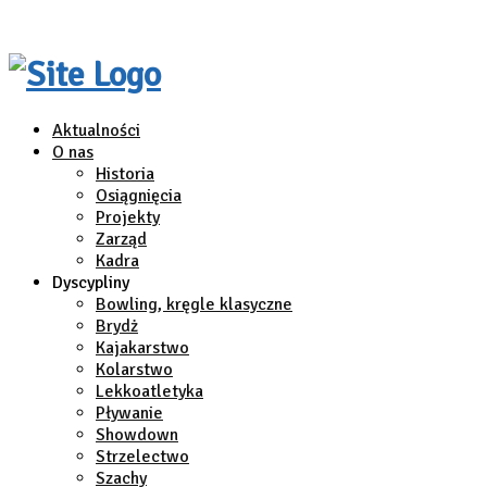
Aktualności
O nas
Historia
Osiągnięcia
Projekty
Zarząd
Kadra
Dyscypliny
Bowling, kręgle klasyczne
Brydż
Kajakarstwo
Kolarstwo
Lekkoatletyka
Pływanie
Showdown
Strzelectwo
Szachy