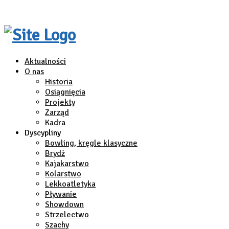
Aktualności
O nas
Historia
Osiągnięcia
Projekty
Zarząd
Kadra
Dyscypliny
Bowling, kręgle klasyczne
Brydż
Kajakarstwo
Kolarstwo
Lekkoatletyka
Pływanie
Showdown
Strzelectwo
Szachy