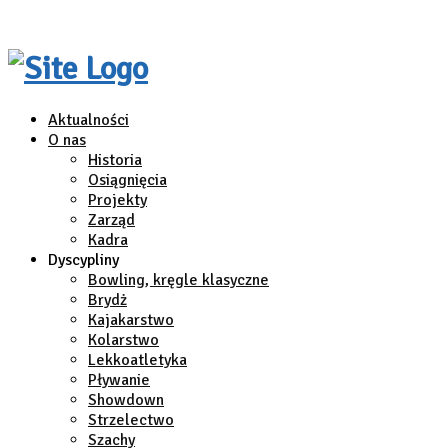
Aktualności
O nas
Historia
Osiągnięcia
Projekty
Zarząd
Kadra
Dyscypliny
Bowling, kręgle klasyczne
Brydż
Kajakarstwo
Kolarstwo
Lekkoatletyka
Pływanie
Showdown
Strzelectwo
Szachy