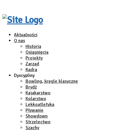
Aktualności
O nas
Historia
Osiągnięcia
Projekty
Zarząd
Kadra
Dyscypliny
Bowling, kręgle klasyczne
Brydż
Kajakarstwo
Kolarstwo
Lekkoatletyka
Pływanie
Showdown
Strzelectwo
Szachy