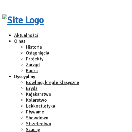
Aktualności
O nas
Historia
Osiągnięcia
Projekty
Zarząd
Kadra
Dyscypliny
Bowling, kręgle klasyczne
Brydż
Kajakarstwo
Kolarstwo
Lekkoatletyka
Pływanie
Showdown
Strzelectwo
Szachy